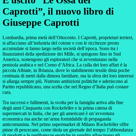
È uscito “Le Ossa dei
Caprotti”, il nuovo libro di
Giuseppe Caprotti
Lombardia, prima metà dell’Ottocento. I Caprotti, proprietari terrieri,
si affacciano all’industria del cotone e con le ricchezze presto
accumulate si fanno largo nella società dell’epoca. Sono tra i
finanziatori della spedizione dei Mille, si spingono fino in Sud
America, sostengono gli esploratori che si avventurano nella
penisola arabica e nel Corno d’Africa. La culla dei loro affari è la
piccola Albiate, in Brianza, dove lo stabilimento tessile dista poche
centinaia di metri dalla dimora familiare, ma la sfera dei loro interessi
si allarga sempre più. Nutrono ambizioni politiche e aderiscono al
Partito repubblicano, una scelta che nel Regno d’Italia può costare
cara.
Tra successi e fallimenti, la svolta per la famiglia arriva alla fine
degli anni Cinquanta con Rockefeller e la prima catena di
supermercati in Italia, che per gli americani è un’avventura
economica ma anche un’arma formidabile di propaganda
anticomunista. Nel primo supermarket di Milano Rockefeller offre
pinne di pescecane, come titola un giornale del tempo: l’abbondanza
di prodotti e le prelibatezze esotiche in vendita affascinano gli