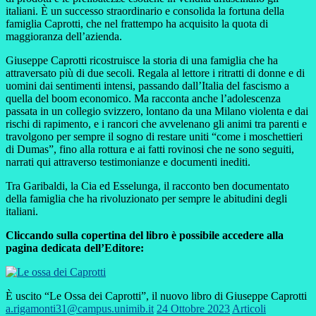
italiani. È un successo straordinario e consolida la fortuna della
famiglia Caprotti, che nel frattempo ha acquisito la quota di
maggioranza dell’azienda.
Giuseppe Caprotti ricostruisce la storia di una famiglia che ha
attraversato più di due secoli. Regala al lettore i ritratti di donne e di
uomini dai sentimenti intensi, passando dall’Italia del fascismo a
quella del boom economico. Ma racconta anche l’adolescenza
passata in un collegio svizzero, lontano da una Milano violenta e dai
rischi di rapimento, e i rancori che avvelenano gli animi tra parenti e
travolgono per sempre il sogno di restare uniti “come i moschettieri
di Dumas”, fino alla rottura e ai fatti rovinosi che ne sono seguiti,
narrati qui attraverso testimonianze e documenti inediti.
Tra Garibaldi, la Cia ed Esselunga, il racconto ben documentato
della famiglia che ha rivoluzionato per sempre le abitudini degli
italiani.
Cliccando sulla copertina del libro è possibile accedere alla
pagina dedicata dell’Editore:
È uscito “Le Ossa dei Caprotti”, il nuovo libro di Giuseppe Caprotti
a.rigamonti31@campus.unimib.it
24 Ottobre 2023
Articoli