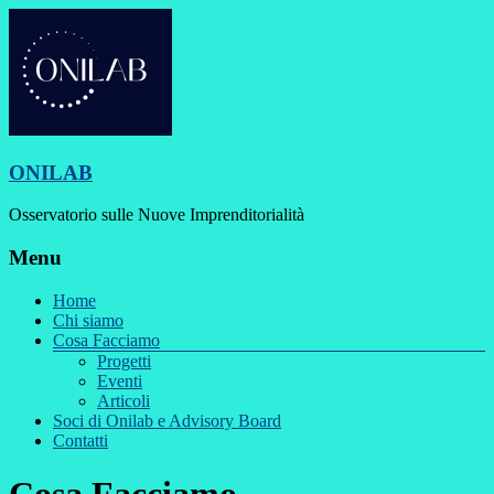
ONILAB
Osservatorio sulle Nuove Imprenditorialità
Menu
Home
Chi siamo
Cosa Facciamo
Progetti
Eventi
Articoli
Soci di Onilab e Advisory Board
Contatti