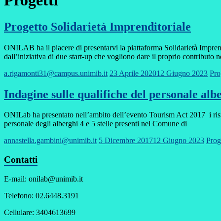
Progetti
Progetto Solidarietà Imprenditoriale
ONILAB ha il piacere di presentarvi la piattaforma Solidarietà Imprend
dall’iniziativa di due start-up che vogliono dare il proprio contributo n
a.rigamonti31@campus.unimib.it
23 Aprile 2020
12 Giugno 2023
Pro
Indagine sulle qualifiche del personale alb
ONILab ha presentato nell’ambito dell’evento Tourism Act 2017 i risu
personale degli alberghi 4 e 5 stelle presenti nel Comune di
annastella.gambini@unimib.it
5 Dicembre 2017
12 Giugno 2023
Prog
Contatti
E-mail: onilab@unimib.it
Telefono: 02.6448.3191
Cellulare: 3404613699