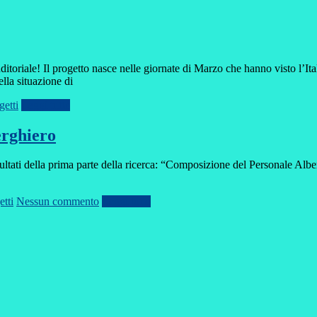
itoriale! Il progetto nasce nelle giornate di Marzo che hanno visto l’Ita
ella situazione di
getti
Leggi tutto
erghiero
ltati della prima parte della ricerca: “Composizione del Personale Alb
etti
Nessun commento
Leggi tutto